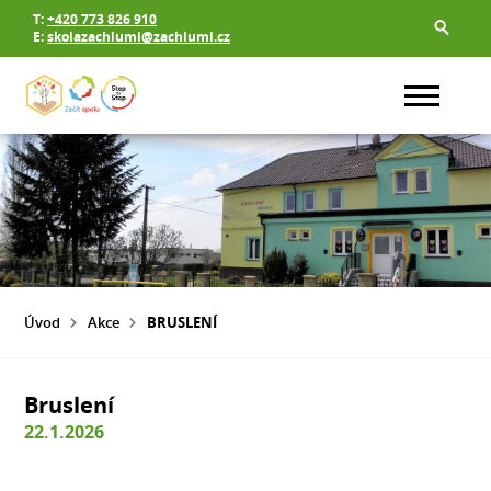
T:
+420 773 826 910
E:
skolazachlumi@zachlumi.cz
Úvod
Akce
BRUSLENÍ
Bruslení
22.1.2026