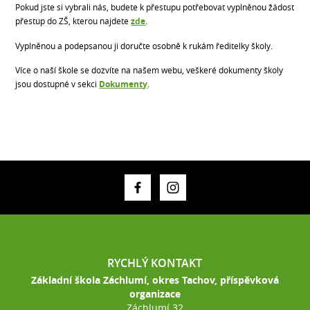
Pokud jste si vybrali nás, budete k přestupu potřebovat vyplněnou žádost
přestup do ZŠ, kterou najdete
zde
.
Vyplněnou a podepsanou ji doručte osobně k rukám ředitelky školy.
Více o naší škole se dozvíte na našem webu, veškeré dokumenty školy
jsou dostupné v sekci
Dokumenty
.
RYCHLÝ KONTAKT
Základní škola Záchlumí, okres Tachov, příspěvková
organizace
Záchlumí 32