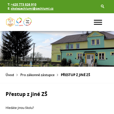
T:
+420 773 826 910
E:
skolazachlumi@zachlumi.cz
Úvod
Pro zákonné zástupce
PŘESTUP Z JINÉ ZŠ
Přestup z jiné ZŠ
Hledáte jinou školu?