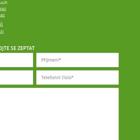
uuh
kaz
kaz
jů
ti
JTE SE ZEPTAT