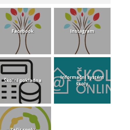
Facebook
Instagram
Informační systém
Školní pokladna
školy
Začít spolu