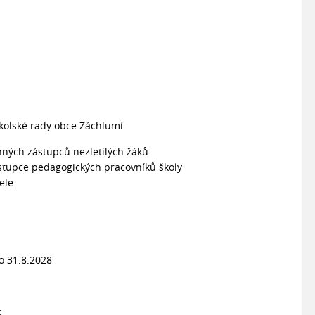
školské rady obce Záchlumí.
nných zástupců nezletilých žáků
ástupce pedagogických pracovníků školy
ele.
o 31.8.2028
: