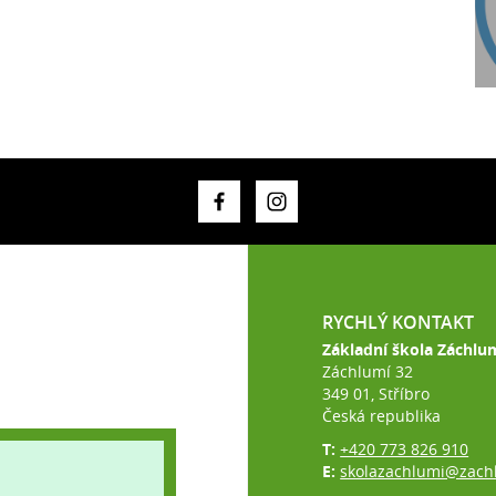
RYCHLÝ KONTAKT
Základní škola Záchlu
Záchlumí 32
349 01, Stříbro
Česká republika
T:
+420 773 826 910
E:
skolazachlumi@zach