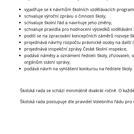
vyjadřuje se k návrhům školních vzdělávacích program
schvaluje výroční zprávu o činnosti školy;
schvaluje školní řád a navrhuje jeho změny;
schvaluje pravidla pro hodnocení výsledků vzdělávání ž
podílí se na zpracování koncepčních záměrů rozvoje šk
projednává návrhy rozpočtu právnické osoby na další r
projednává inspekční zprávy České školní inspekce;
podává náměty a oznámení řediteli školy, zřizovateli, 
orgánům státní správy;
podává návrh na vyhlášení konkursu na ředitele školy.
Školská rada se schází minimálně dvakrát ročně. O každ
Školská rada postupuje dle pravidel Volebního řádu pro 