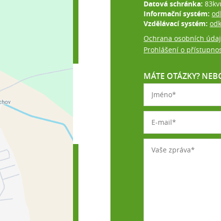
Datová schránka:
83kv
Informační systém:
od
Vzdělávací systém:
od
Ochrana osobních úda
Prohlášení o přístupnos
MÁTE OTÁZKY? NEBO