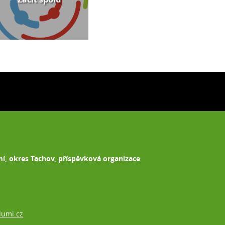
mí, okres Tachov, příspěvková organizace
lumi.cz