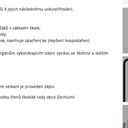
ů, k jejich následnému uskutečňování;
áků v základní škole;
oly;
ok, navrhuje opatření ke zlepšení hospodaření;
orgánům vykonávajícím státní správu ve školství a dalším
ém setkání je proveden zápis.
volby členů školské rady obce Záchlumí.