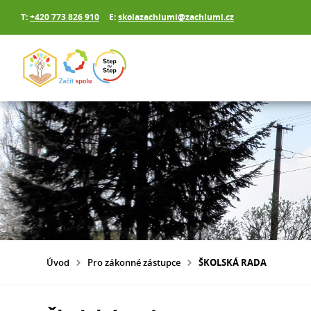
T:
+420 773 826 910
E:
skolazachlumi@zachlumi.cz
Úvod
Pro zákonné zástupce
ŠKOLSKÁ RADA