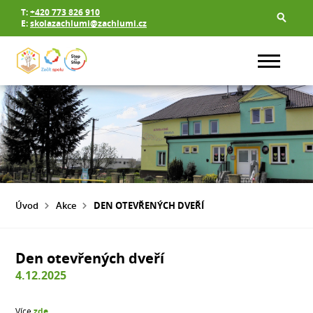
T:
+420 773 826 910
E:
skolazachlumi@zachlumi.cz
Úvod
Akce
DEN OTEVŘENÝCH DVEŘÍ
Den otevřených dveří
4.12.2025
Více
zde
.