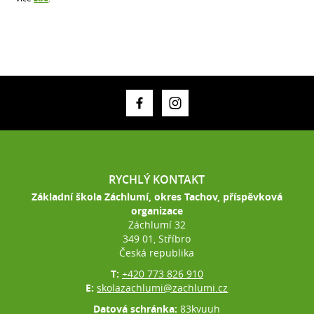
RYCHLÝ KONTAKT
Základní škola Záchlumí, okres Tachov, příspěvková
organizace
Záchlumí 32
349 01, Stříbro
Česká republika
T:
+420 773 826 910
E:
skolazachlumi@zachlumi.cz
Datová schránka:
83kvuuh