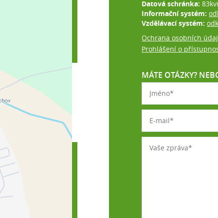
Datová schránka:
83kv
Informační systém:
od
Vzdělávací systém:
od
Ochrana osobních úda
Prohlášení o přístupnos
MÁTE OTÁZKY? NEBO