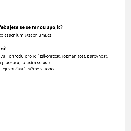
řebujete se se mnou spojit?
kolazachlumi@zachlumi.cz
mně
vuji přírodu pro její zákonitost, rozmanitost, barevnost.
 ji pozoruji a učím se od ní.
 její součástí, važme si toho.