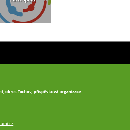
mí, okres Tachov, příspěvková organizace
lumi.cz