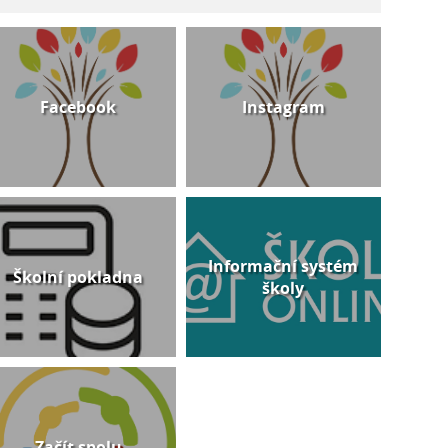
Facebook
Instagram
Informační systém
Školní pokladna
školy
Začít spolu