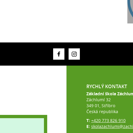
RYCHLÝ KONTAKT
Základní škola Záchlu
Záchlumí 32
349 01, Stříbro
Česká republika
T:
+420 773 826 910
E:
skolazachlumi@zach