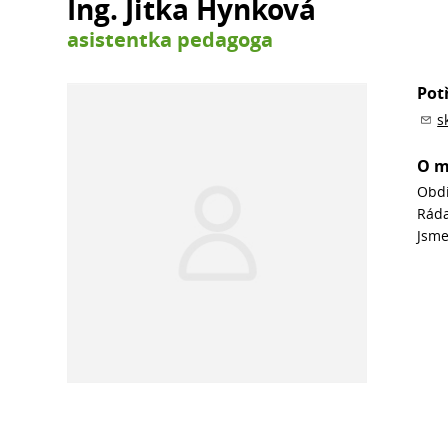
Ing. Jitka Hynková
asistentka pedagoga
Pot
s
O 
Obdi
Ráda
Jsme