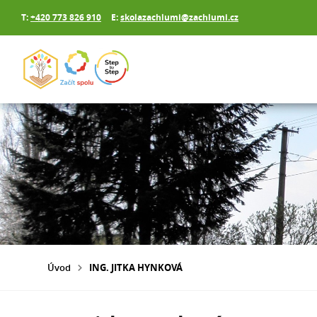
T:
+420 773 826 910
E:
skolazachlumi@zachlumi.cz
Úvod
ING. JITKA HYNKOVÁ