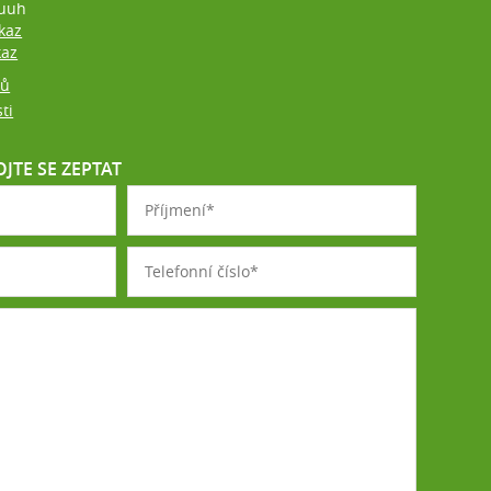
uuh
kaz
kaz
jů
ti
JTE SE ZEPTAT