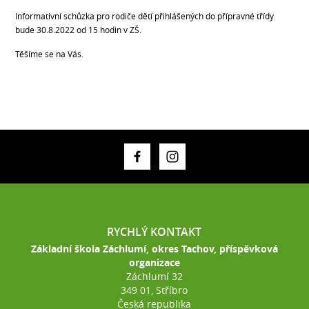
Informativní schůzka pro rodiče dětí přihlášených do přípravné třídy
bude 30.8.2022 od 15 hodin v ZŠ.
Těšíme se na Vás.
RYCHLÝ KONTAKT
Základní škola Záchlumí, okres Tachov, příspěvková
organizace
Záchlumí 32
349 01, Stříbro
Česká republika