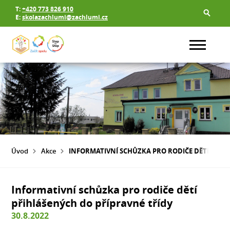
T:
+420 773 826 910
E:
skolazachlumi@zachlumi.cz
Úvod
Akce
INFORMATIVNÍ SCHŮZKA PRO RODIČE DĚTÍ PŘIH
Informativní schůzka pro rodiče dětí
přihlášených do přípravné třídy
30.8.2022