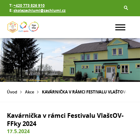
T:
+420 773 826 910
E:
skolazachlumi@zachlumi.cz
Úvod
Akce
KAVÁRNIČKA V RÁMCI FESTIVALU VLAŠTOV-FFKY 2
Kavárnička v rámci Festivalu VlaštOV-
FFky 2024
17.5.2024