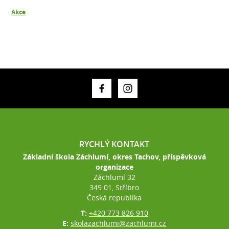
Akce
RYCHLÝ KONTAKT
Základní škola Záchlumí, okres Tachov, příspěvková
organizace
Záchlumí 32
349 01, Stříbro
Česká republika
T:
+420 773 826 910
E:
skolazachlumi@zachlumi.cz