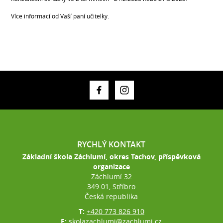
Více informací od Vaší paní učitelky.
RYCHLÝ KONTAKT
Základní škola Záchlumí, okres Tachov, příspěvková
organizace
Záchlumí 32
349 01, Stříbro
Česká republika
T:
+420 773 826 910
E:
skolazachlumi@zachlumi.cz