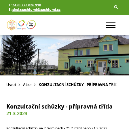
T:
+420 773 826 910
E:
skolazachlumi@zachlumi.cz
Úvod
Akce
KONZULTAČNÍ SCHŮZKY - PŘÍPRAVNÁ TŘÍDA
Konzultační schůzky - přípravná třída
21.3.2023
Konzultační schůzky ve 2 termínech - 21.2.2023 nebo 21.3.2023.