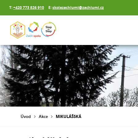
T:
+420 773 826 910
E:
skolazachlumi@zachlumi.cz
Úvod
Akce
MIKULÁŠSKÁ