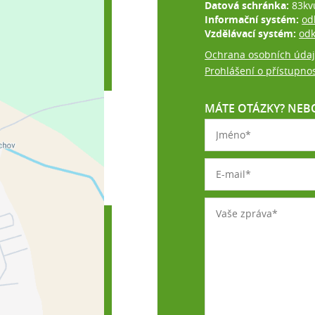
Datová schránka:
83kv
Informační systém:
od
Vzdělávací systém:
od
Ochrana osobních úda
Prohlášení o přístupnos
MÁTE OTÁZKY? NEBO