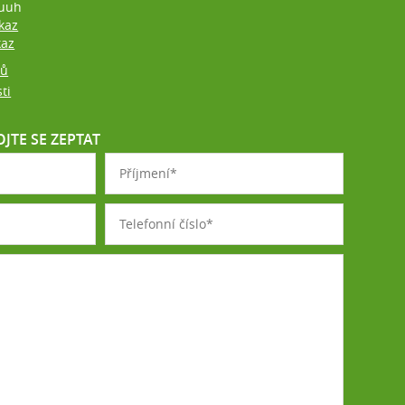
uuh
kaz
kaz
jů
ti
JTE SE ZEPTAT