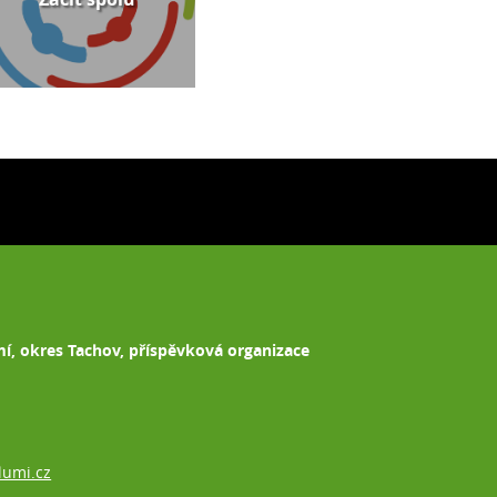
mí, okres Tachov, příspěvková organizace
lumi.cz