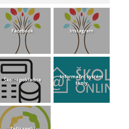
Facebook
Instagram
Informační systém
Školní pokladna
školy
Začít spolu