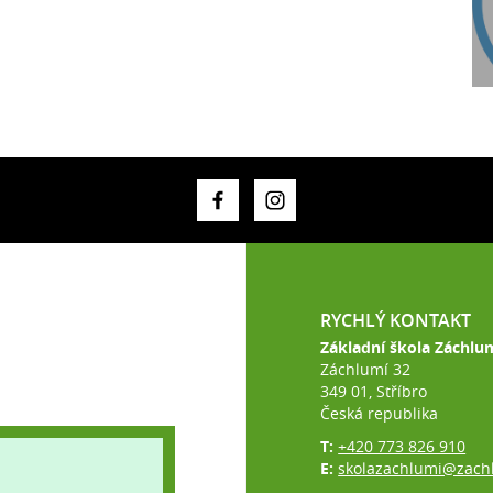
RYCHLÝ KONTAKT
Základní škola Záchlu
Záchlumí 32
349 01, Stříbro
Česká republika
T:
+420 773 826 910
E:
skolazachlumi@zach