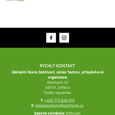
RYCHLÝ KONTAKT
Základní škola Záchlumí, okres Tachov, příspěvková
organizace
Záchlumí 32
349 01, Stříbro
Česká republika
T:
+420 773 826 910
E:
skolazachlumi@zachlumi.cz
Datová schránka:
83kvuuh