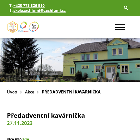
T:
+420 773 826 910
E:
skolazachlumi@zachlumi.cz
Úvod
Akce
PŘEDADVENTNÍ KAVÁRNIČKA
Předadventní kavárnička
27.11.2023
Více info
zde
.