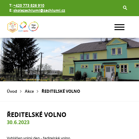
T:
+420 773 826 910
E:
skolazachlumi@zachlumi.cz
Úvod
Akce
ŘEDITELSKÉ VOLNO
ŘEDITELSKÉ VOLNO
30.6.2023
Vyhlášen volný den - ředitelské volno