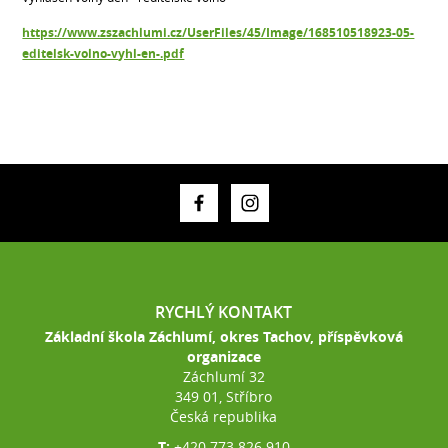
https://www.zszachlumi.cz/UserFiles/45/Image/168510518923-05-
editelsk-volno-vyhl-en-.pdf
RYCHLÝ KONTAKT
Základní škola Záchlumí, okres Tachov, příspěvková
organizace
Záchlumí 32
349 01, Stříbro
Česká republika
T:
+420 773 826 910