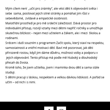
Mým cílem není „učit pro známky“, ale vést děti k objevování světa i
sebe sama, posilovat jejich silné stránky a pomáhat jim růst v
sebevědomé, zvídavé a empatické osobnosti.
Malotřídní prostředí je pro mě srdeční záležitostí. Dává prostor pro
individuální přístup, rozvíjí vztahy mezi dětmi napříč ročníky a umožňuje
skutečnou blízkost – nejen mezi učitelem a žákem, ale i mezi školou a
rodinami.
Srdcem i duší souzním s programem Začít spolu, který staví na respektu,
samostatnosti a vnitřní motivaci dětí. Baví mě pozorovat, jak děti
přirozeně rostou, když jim dáme důvěru, možnost volby a podporu v
jejich objevování. Tento přístup má podle mě hluboký a dlouhodobý
přesah do života.
Kromě toho, že jsem učitelka, jsem i maminka dvou dětí a sama stále
studuji.
S dětmi pracuji s láskou, respektem a velkou dávkou lidskosti. A pořád se
učím – od nich i s nimi.