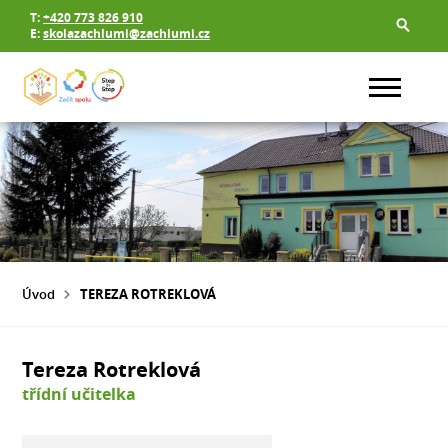
T:
+420 773 826 910
E:
skolazachlumi@zachlumi.cz
Úvod
TEREZA ROTREKLOVÁ
Tereza Rotreklová
třídní učitelka