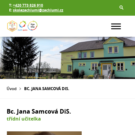
T:
+420 773 826 910
E:
skolazachlumi@zachlumi.cz
Úvod
BC. JANA SAMCOVÁ DIS.
Bc. Jana Samcová DiS.
třídní učitelka