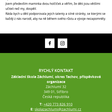
Jsem především maminka dvou holčiček a věřím, že děti jsou většími
učiteli než my, dospělí.
Ráda bych u dětí podporovala jejich talenty a silné stránky, se kterými se
každý z nás narodí, aby na ně během svého růstu a vývoje nezapomněly.
RYCHLÝ KONTAKT
Základní škola Záchlumí, okres Tachov, příspěvková
organizace
Záchlumí 32
349 01, Stříbro
Česká republika
T:
+420 773 826 910
E:
skolazachlumi@zachlumi.cz