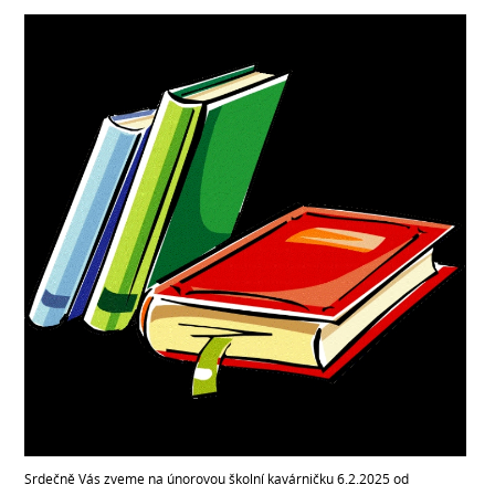
Srdečně Vás zveme na únorovou školní kavárničku 6.2.2025 od