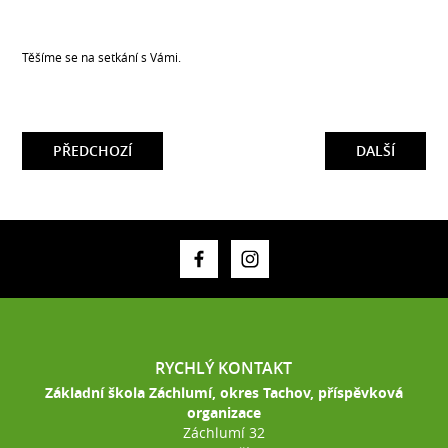
Těšíme se na setkání s Vámi.
PŘEDCHOZÍ
DALŠÍ
RYCHLÝ KONTAKT
Základní škola Záchlumí, okres Tachov, příspěvková
organizace
Záchlumí 32