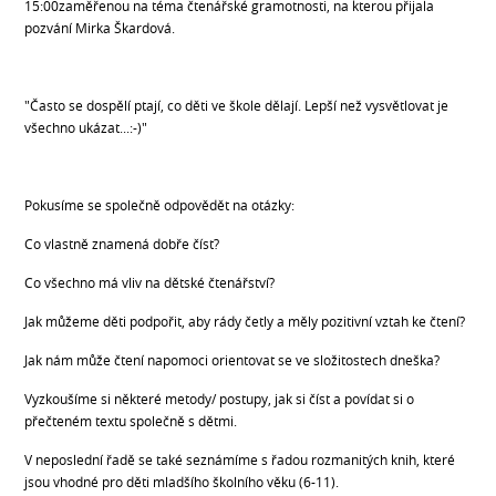
15:00zaměřenou na téma čtenářské gramotnosti, na kterou přijala
pozvání Mirka Škardová.
"Často se dospělí ptají, co děti ve škole dělají. Lepší než vysvětlovat je
všechno ukázat...:-)"
Pokusíme se společně odpovědět na otázky:
Co vlastně znamená dobře číst?
Co všechno má vliv na dětské čtenářství?
Jak můžeme děti podpořit, aby rády četly a měly pozitivní vztah ke čtení?
Jak nám může čtení napomoci orientovat se ve složitostech dneška?
Vyzkoušíme si některé metody/ postupy, jak si číst a povídat si o
přečteném textu společně s dětmi.
V neposlední řadě se také seznámíme s řadou rozmanitých knih, které
jsou vhodné pro děti mladšího školního věku (6-11).