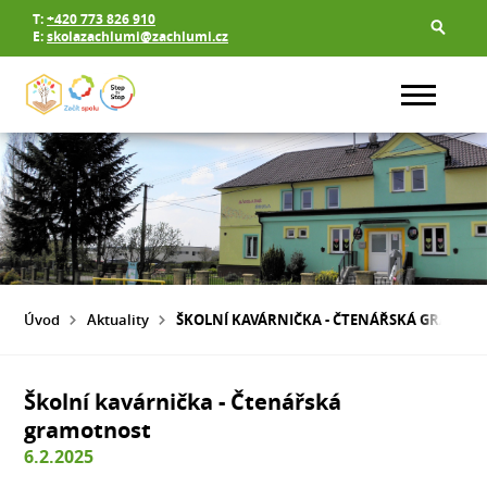
T:
+420 773 826 910
E:
skolazachlumi@zachlumi.cz
Úvod
Aktuality
ŠKOLNÍ KAVÁRNIČKA - ČTENÁŘSKÁ GRAMOT
Školní kavárnička - Čtenářská
gramotnost
6.2.2025