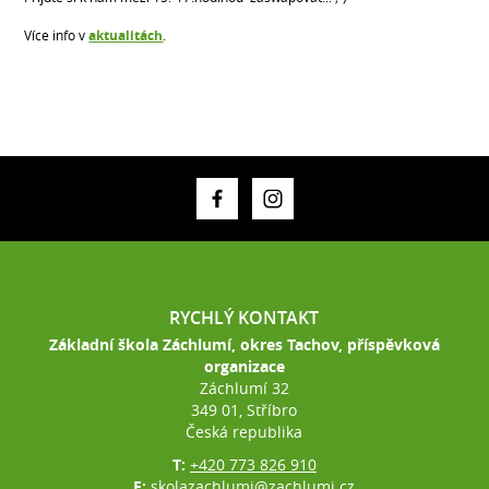
Více info v
aktualitách
.
RYCHLÝ KONTAKT
Základní škola Záchlumí, okres Tachov, příspěvková
organizace
Záchlumí 32
349 01, Stříbro
Česká republika
T:
+420 773 826 910
E:
skolazachlumi@zachlumi.cz