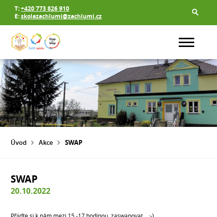
T:
+420 773 826 910
E:
skolazachlumi@zachlumi.cz
Úvod
Akce
SWAP
SWAP
20.10.2022
Přijďte si k nám mezi 15.-17.hodinou zaswapovat... ;-)