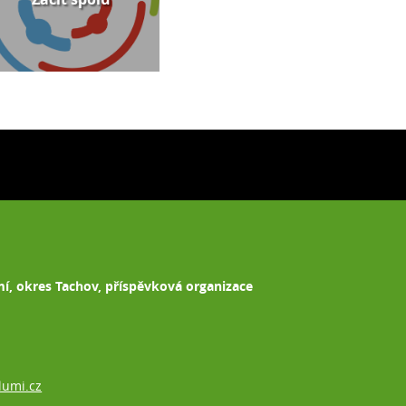
mí, okres Tachov, příspěvková organizace
lumi.cz