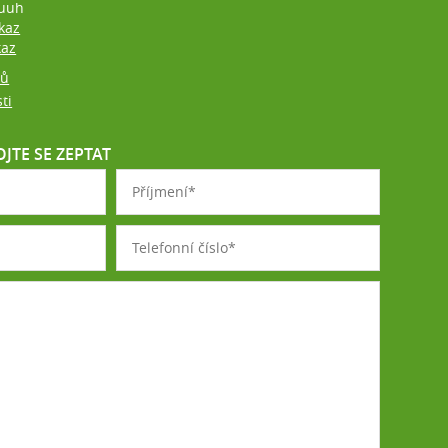
uuh
kaz
kaz
jů
ti
JTE SE ZEPTAT