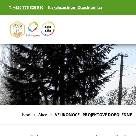
T:
+420 773 826 910
E:
skolazachlumi@zachlumi.cz
Úvod
Akce
VELIKONOCE - PROJEKTOVÉ DOPOLEDNE