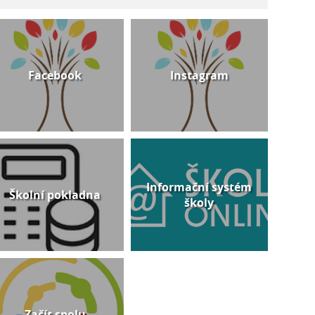
Facebook
Instagram
Informační systém
Školní pokladna
školy
Začít spolu