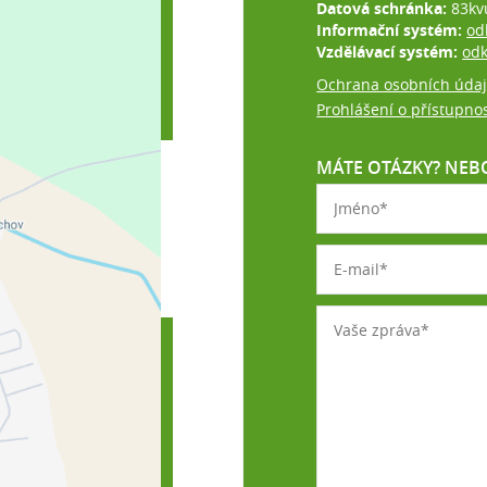
Datová schránka:
83kv
Informační systém:
od
Vzdělávací systém:
od
Ochrana osobních úda
Prohlášení o přístupnos
MÁTE OTÁZKY? NEBO