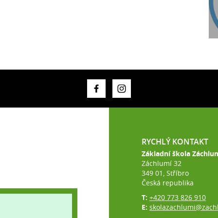
RYCHLÝ KONTAKT
Základní škola Záchlu
Záchlumí 32
349 01, Stříbro
Česká republika
T:
+420 773 826 910
E:
skolazachlumi@zach