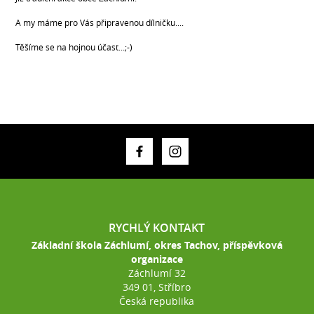
A my máme pro Vás připravenou dílničku....
Těšíme se na hojnou účast...;-)
RYCHLÝ KONTAKT
Základní škola Záchlumí, okres Tachov, příspěvková
organizace
Záchlumí 32
349 01, Stříbro
Česká republika