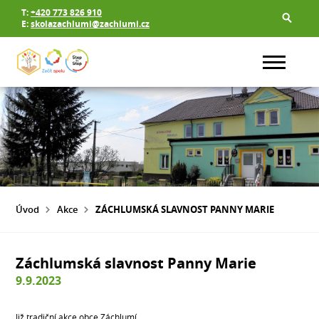
T:
+420 773 826 910
E:
skolazachlumi@zachlumi.cz
Úvod
Akce
ZÁCHLUMSKÁ SLAVNOST PANNY MARIE
Záchlumská slavnost Panny Marie
9.9.2023
Již tradiční akce obce Záchlumí.