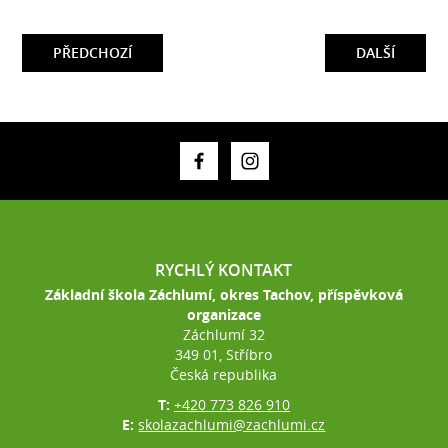
PŘEDCHOZÍ
DALŠÍ
RYCHLÝ KONTAKT
Základní škola Záchlumí, okres Tachov, příspěvková
organizace
Záchlumí 32
349 01, Stříbro
Česká republika
T:
+420 773 826 910
E:
skolazachlumi@zachlumi.cz