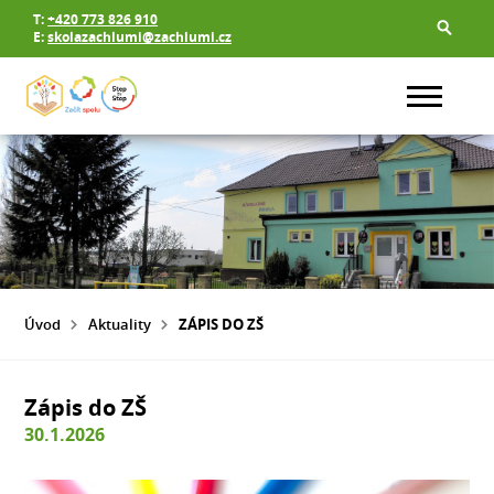
T:
+420 773 826 910
E:
skolazachlumi@zachlumi.cz
Úvod
Aktuality
ZÁPIS DO ZŠ
Zápis do ZŠ
30.1.2026